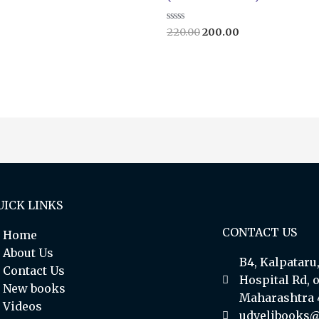
Rated
220.00
200.00
0
out
of
5
UICK LINKS
CONTACT US
Home
About Us
B4, Kalpatar
Contact Us
Hospital Rd, 
New books
Maharashtra
Videos
udvelibooks