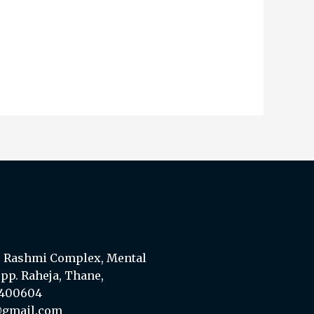
u, Rashmi Complex, Mental
opp. Raheja, Thane,
 400604
@gmail.com