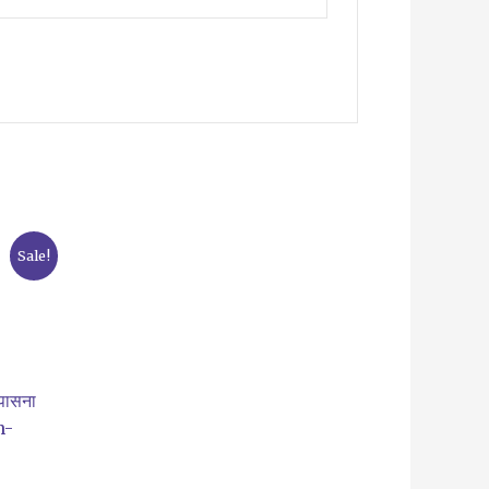
Sale!
उपासना
n-