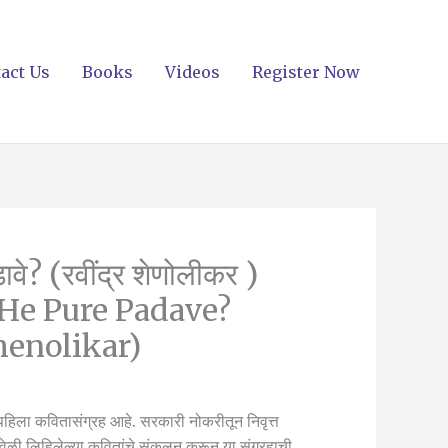
act Us
Books
Videos
Register Now
l
urrent
पडावे? (रवींद्र शेणोलीकर )
rice
He Pure Padave?
:
henolikar)
70.00.
ा पहिला कवितासंग्रह आहे. सरकारी नोकरीतून निवृत्त
ेळो-वेळी लिहिलेल्या कवितांचे संकलन करून या संग्रहाची