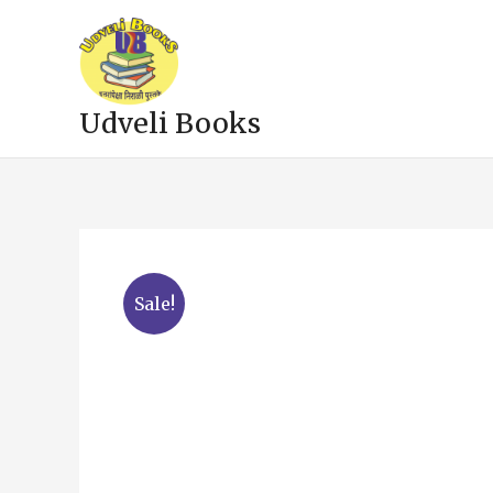
Skip
to
content
Udveli Books
Sale!