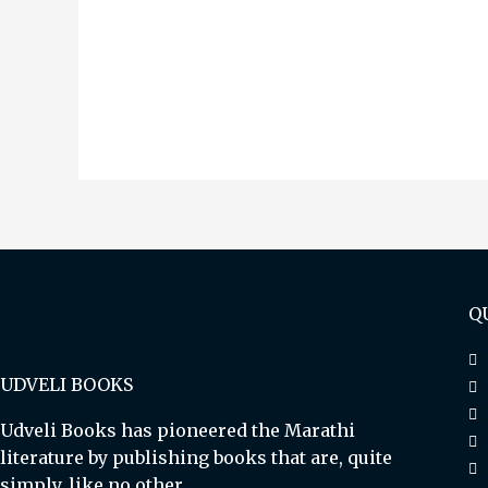
Q
UDVELI BOOKS
Udveli Books has pioneered the Marathi
literature by publishing books that are, quite
simply, like no other.