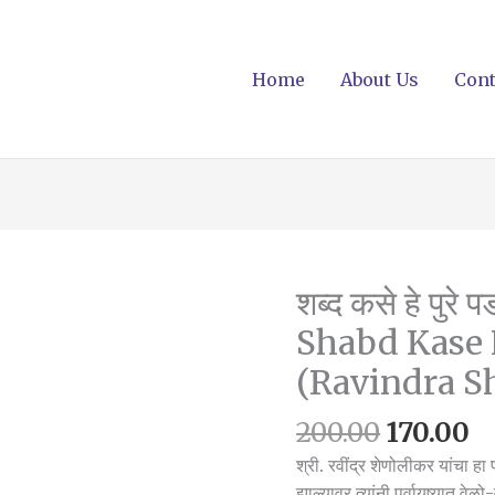
Home
About Us
Cont
Origina
C
शब्द कसे हे पुरे 
शब्द
price
p
कसे
Shabd Kase 
was:
is
हे
(Ravindra S
₹200.00.
₹1
पुरे
पडावे?
200.00
170.00
(रवींद्र
शेणोलीकर
श्री. रवींद्र शेणोलीकर यांचा ह
)
झाल्यावर त्यांनी पूर्वायुष्यात व