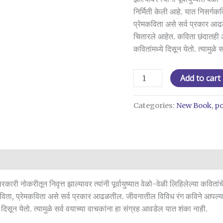
Shabd
निर्मिती केली आहे. यात निसर्ग
Kase
प्रेमकविता असे सर्व प्रकार आ
He
चितारले आहेत. कविता छंदातही आह
Pure
कवितांमध्ये दिसून येतो. त्यामुळ
Padave?
(Ravindra
Add to cart
Shenolikar)
quantity
Categories:
New Book
,
po
कारी नोकरीतून निवृत्त झाल्यावर त्यांनी पूर्वायुष्यात वेळो-वेळी लिहिलेल्या कवित
विता, प्रेमकविता असे सर्व प्रकार आढळतील. जीवनातील विविध रंग कविने आपल्य
ये दिसून येतो. त्यामुळे सर्व वयाच्या वाचकांना हा संग्रह आवडेल यात शंका नाही.