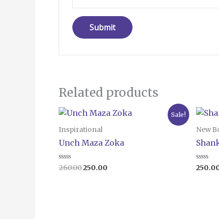
Related products
Original
Current
Sale!
price
price
was:
is:
Inspirational
New B
₹260.00.
₹250.00.
Unch Maza Zoka
Shank
Rated
Rated
260.00
250.00
250.0
0
0
out
out
of
of
5
5